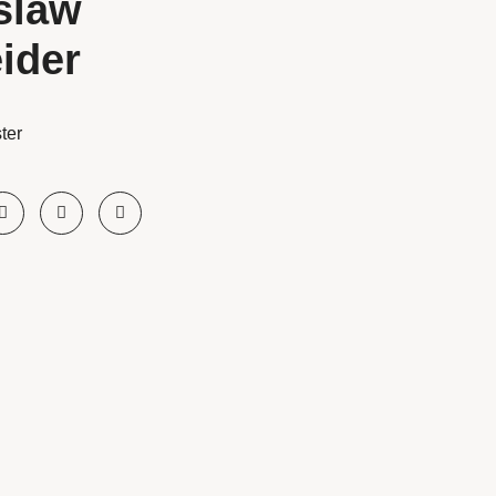
slaw
ider
ter